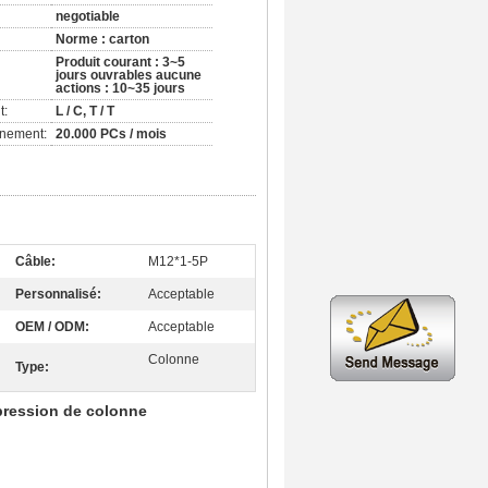
negotiable
Norme : carton
Produit courant : 3~5
jours ouvrables aucune
actions : 10~35 jours
t:
L / C, T / T
nnement:
20.000 PCs / mois
Câble:
M12*1-5P
Personnalisé:
Acceptable
OEM / ODM:
Acceptable
Colonne
Type:
mpression de colonne