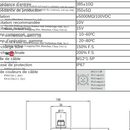
pédance d'entrée
385±10Ω
pédance de production
350±5Ω
lation
≥5000MΩ/100VDC
citation recommandée
10V
citation maximum
15V
mp compensé. gamme
- 10~60ºC
mp d'opération. gamme
- 20~80ºC
rcharge sûre
150% F.S.
rcharge finale
200% F.S.
lle de câble
M12*1-5P
asse de protection
IP67
de couleurs de câble