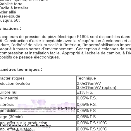
tabilité forte
acile à installer
cier allié
laser-soudé
Jusqu'à 50t
lications :
 capteurs de pression du piézoélectrique F1804 sont disponibles dans 
t. Construction d'acier inoxydable avec la récupération à colonnes et 
dure, l'adhésif de silicium scellé à l'intérieur, l'imperméabilisation impe
roprié à toutes sortes d'environnement. Conception à colonnes de str
compression et installation facile. Approprié à l'échelle de camion, à l'éc
positifs de pesage électroniques.
ramètres techniques :
ractéristiques
Technique
oduction évaluée
2.0±1%mV/V
3.0±1%mV/V (option)
ilibre nul
±1% F.S.
-linéarité
0,05% F.S.
stérésis
0,05% F.S.
étabilité
0,05% F.S.
uage (30min)
0,05% F.S.
p. effet sur la production
0,03% F.S./10ºC
mp. effet sur zéro
0,03% F.S./10ºC