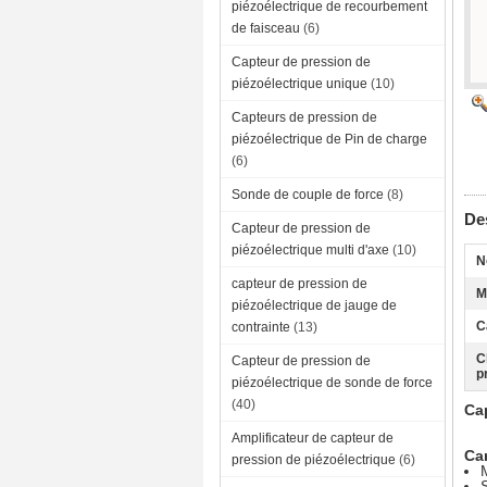
piézoélectrique de recourbement
de faisceau
(6)
Capteur de pression de
piézoélectrique unique
(10)
Capteurs de pression de
piézoélectrique de Pin de charge
(6)
Sonde de couple de force
(8)
Des
Capteur de pression de
piézoélectrique multi d'axe
(10)
N
capteur de pression de
M
piézoélectrique de jauge de
C
contrainte
(13)
C
Capteur de pression de
p
piézoélectrique de sonde de force
(40)
Ca
Amplificateur de capteur de
Car
pression de piézoélectrique
(6)