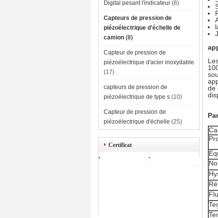
Digital pesant l'indicateur
(8)
S
F
Capteurs de pression de
A
piézoélectrique d'échelle de
camion
(8)
app
Capteur de pression de
Les
piézoélectrique d'acier inoxydable
100
(17)
sou
app
capteurs de pression de
de 
dis
piézoélectrique de type s
(10)
Capteur de pression de
Pa
piézoélectrique d'échelle
(25)
Ca
Pr
Certificat
Équ
Non
Hy
Rép
Fl
Tem
Te