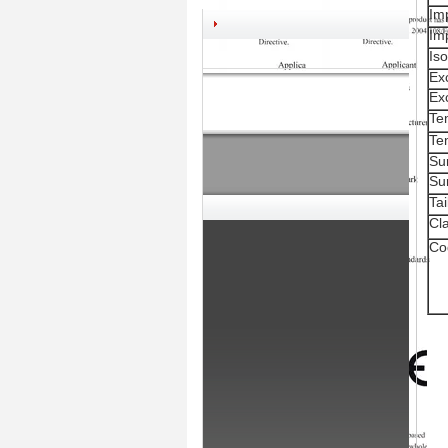
Im
Im
Iso
Ex
Ex
Te
Te
Su
Su
Tai
Cl
Co