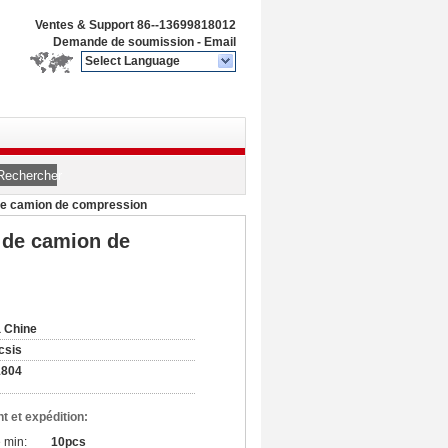
Ventes & Support
86--13699818012
Demande de soumission
-
Email
Select Language
n
Rechercher
 de camion de compression
e de camion de
 Chine
csis
1804
t et expédition:
 min:
10pcs