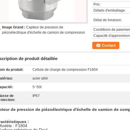
Prix:
Détails d'emballage:
Délai de livraison:
Image Grand :
Capteur de pression de
Conditions de paiemen
piézoélectrique d'échelle de camion de compression
Capacité d'approvisio
Contact
cription de produit détaillée
om du produit:
Cellule de charge de compression F1804
atériau:
acier allié
apacité:
5~50t
lasse de
IP67
rotection:
pteur de pression de piézoélectrique d'échelle de camion de co
actéristiques :
Modèle : F1804
Surface sphérique de Daul