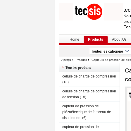
tec
Nou
pres
Fon
Home
Products
About Us
Aperçu
Produits
Capteurs de pression de piéz
Tous les produits
Ca
cellule de charge de compression
c
(18)
cellule de charge de compression
de tension
(18)
capteur de pression de
piézoélectrique de faisceau de
cisaillement
(6)
capteur de pression de