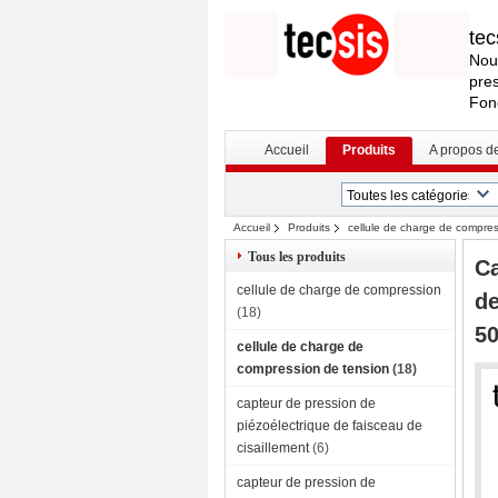
tec
Nou
pres
Fon
Accueil
Produits
A propos d
Accueil
Produits
cellule de charge de compres
compressif de tension de S-Faisceau 1kg 
Tous les produits
Ca
cellule de charge de compression
de
(18)
5
cellule de charge de
compression de tension
(18)
capteur de pression de
piézoélectrique de faisceau de
cisaillement
(6)
capteur de pression de