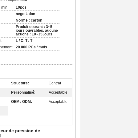
 min:
10pcs
negotiation
Norme : carton
Produit courant : 3~5
jours ouvrables, aucune
actions : 10~35 jours
t:
L / C, T / T
nnement:
20.000 PCs / mois
Structure:
Contrat
Personnalisé:
Acceptable
OEM / ODM:
Acceptable
teur de pression de
g