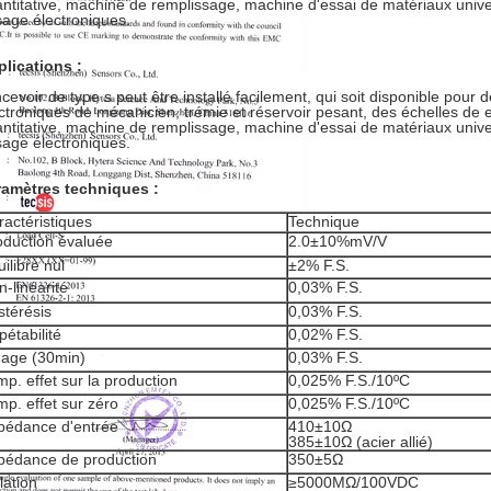
ntitative, machine de remplissage, machine d'essai de matériaux univers
age électroniques.
lications :
cevoir de type s peut être installé facilement, qui soit disponible pour 
ctroniques de mécanicien, trémie et réservoir pesant, des échelles de
ntitative, machine de remplissage, machine d'essai de matériaux univers
age électroniques.
ramètres techniques :
ractéristiques
Technique
oduction évaluée
2.0±10%mV/V
ilibre nul
±2% F.S.
-linéarité
0,03% F.S.
stérésis
0,03% F.S.
étabilité
0,02% F.S.
uage (30min)
0,03% F.S.
p. effet sur la production
0,025% F.S./10ºC
mp. effet sur zéro
0,025% F.S./10ºC
pédance d'entrée
410±10Ω
385±10Ω (acier allié)
pédance de production
350±5Ω
lation
≥5000MΩ/100VDC