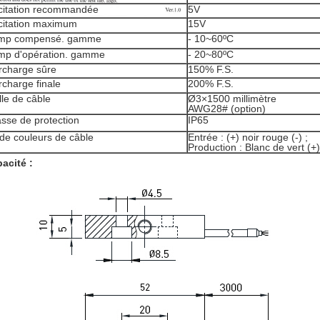
citation recommandée
5V
citation maximum
15V
mp compensé. gamme
- 10~60ºC
mp d'opération. gamme
- 20~80ºC
rcharge sûre
150% F.S.
rcharge finale
200% F.S.
lle de câble
Ø3×1500 millimètre
AWG28# (option)
asse de protection
IP65
de couleurs de câble
Entrée : (+) noir rouge (-) ;
Production : Blanc de vert (+) 
acité :