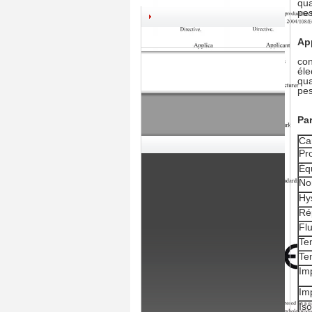
qua
pes
App
con
éle
qua
pes
Pa
Ca
Pr
Équ
Non
Hy
Rép
Fl
Tem
Te
Im
Im
Iso