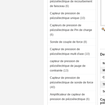
piézoélectrique de recourbement
de faisceau
(6)
Capteur de pression de
piézoélectrique unique
(10)
Capteurs de pression de
piézoélectrique de Pin de charge
(6)
Sonde de couple de force
(8)
Capteur de pression de
piézoélectrique multi d'axe
(10)
Des
capteur de pression de
N
piézoélectrique de jauge de
M
contrainte
(13)
C
Capteur de pression de
piézoélectrique de sonde de force
T
(40)
S
Amplificateur de capteur de
pression de piézoélectrique
(6)
Ca
pi