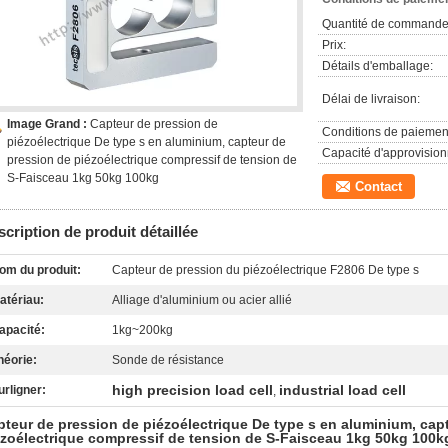
Quantité de commande
Prix:
Détails d'emballage:
Délai de livraison:
Image Grand :
Capteur de pression de
Conditions de paiemen
piézoélectrique De type s en aluminium, capteur de
Capacité d'approvisio
pression de piézoélectrique compressif de tension de
S-Faisceau 1kg 50kg 100kg
Contact
cription de produit détaillée
om du produit:
Capteur de pression du piézoélectrique F2806 De type s
atériau:
Alliage d'aluminium ou acier allié
apacité:
1kg~200kg
héorie:
Sonde de résistance
high precision load cell
industrial load cell
urligner:
,
pteur de pression de piézoélectrique De type s en aluminium, cap
ézoélectrique compressif de tension de S-Faisceau 1kg 50kg 100k