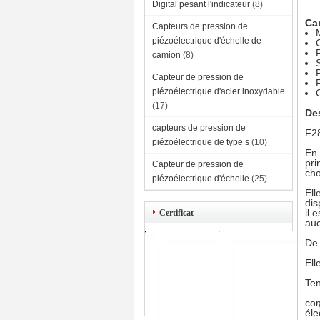
Digital pesant l'indicateur
(8)
Car
Capteurs de pression de
piézoélectrique d'échelle de
camion
(8)
S
P
Capteur de pression de
F
piézoélectrique d'acier inoxydable
(17)
Des
capteurs de pression de
F28
piézoélectrique de type s
(10)
En 
pri
Capteur de pression de
cho
piézoélectrique d'échelle
(25)
Ell
dis
il 
Certificat
auc
De 
Ell
Ten
con
éle