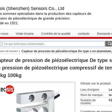
sis (Shenzhen) Sensors Co., Ltd
s sommes spécialisés dans la production des capteurs de
sion de piézoélectrique de grande précision.
dé en 1921.
e nous
Visite d'usine
Contrôle de la qualité
contacto
Demande d
Capteur de pression de piézoélectrique De type s en aluminium,
sion de tension
50kg 100kg
pteur de pression de piézoélectrique De type 
 pression de piézoélectrique compressif de te
0kg 100kg
Détails sur le produit:
Lieu d'origine:
La
Nom de marque:
te
Numéro de
F
modèle:
Conditions de paiemen