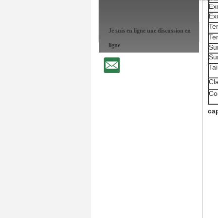
Ex
Ex
Te
Je suis en ligne une discussion en
Te
ligne
Su
Su
Tai
Cl
Co
cap