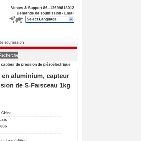
Ventes & Support
86--13699818012
Demande de soumission
-
Email
Select Language
e soumission
Rechercher
 capteur de pression de piézoélectrique
s en aluminium, capteur
nsion de S-Faisceau 1kg
 Chine
csis
2806
t et expédition: