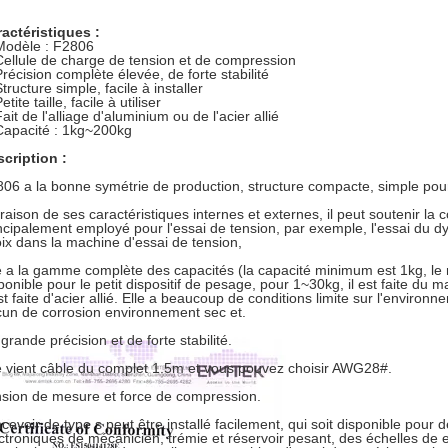
actéristiques :
Modèle : F2806
Cellule de charge de tension et de compression
Précision complète élevée, de forte stabilité
tructure simple, facile à installer
etite taille, facile à utiliser
ait de l'alliage d'aluminium ou de l'acier allié
Capacité : 1kg~200kg
cription :
06 a la bonne symétrie de production, structure compacte, simple pour 
raison de ses caractéristiques internes et externes, il peut soutenir la c
ncipalement employé pour l'essai de tension, par exemple, l'essai du d
ix dans la machine d'essai de tension,
e a la gamme complète des capacités (la capacité minimum est 1kg, le 
ponible pour le petit dispositif de pesage, pour 1~30kg, il est faite du
est faite d'acier allié. Elle a beaucoup de conditions limite sur l'environ
un de corrosion environnement sec et.
grande précision et de forte stabilité.
e vient câble du complet 1.5m et vous pouvez choisir AWG28#.
sion de mesure et force de compression.
cevoir de type s peut être installé facilement, qui soit disponible pour 
ctroniques de mécanicien, trémie et réservoir pesant, des échelles de