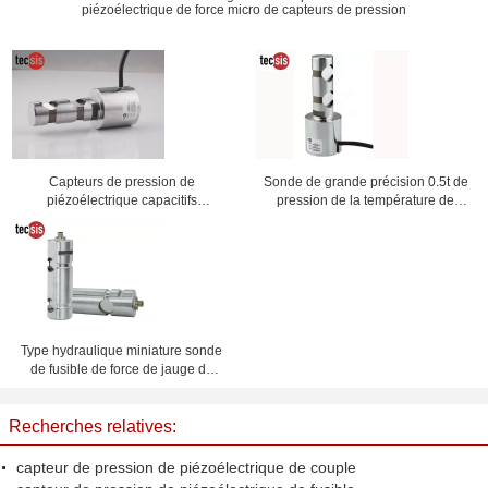
piézoélectrique de force micro de capteurs de pression
Capteurs de pression de
Sonde de grande précision 0.5t de
piézoélectrique capacitifs
pression de la température de
mécaniques de Pin de charge,
capteurs de pression de
transducteur de capteur de
piézoélectrique de Pin de charge à
pression de piézoélectrique de
50t
grue
Type hydraulique miniature sonde
de fusible de force de jauge de
contrainte de capteur de pression
de piézoélectrique
Recherches relatives:
capteur de pression de piézoélectrique de couple