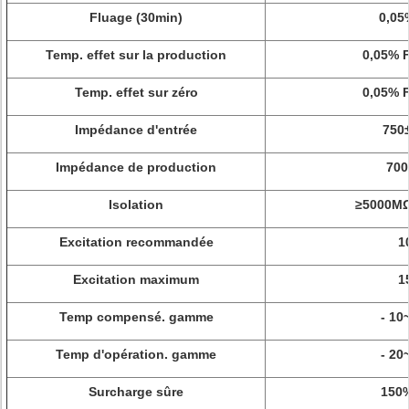
Fluage (30min)
0,05
Temp. effet sur la production
0,05% F
Temp. effet sur zéro
0,05% F
Impédance d'entrée
750
Impédance de production
70
Isolation
≥5000M
Excitation recommandée
1
Excitation maximum
1
Temp compensé. gamme
- 10
Temp d'opération. gamme
- 20
Surcharge sûre
150%