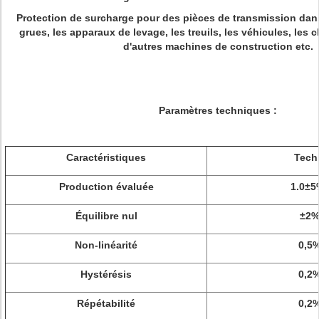
Protection de surcharge pour des pièces de transmission dans
grues, les apparaux de levage, les treuils, les véhicules, les c
d'autres machines de construction etc.
Paramètres techniques :
Caractéristiques
Tech
Production évaluée
1.0±
Équilibre nul
±2%
Non-linéarité
0,5%
Hystérésis
0,2%
Répétabilité
0,2%