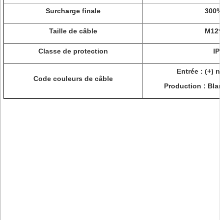
Surcharge finale
300%
Taille de câble
M12
Classe de protection
I
Entrée : (+) n
Code couleurs de câble
Production : Blan