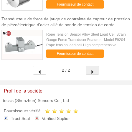
comprehensive precision, high stability Made of
Fournisseur de contact
alloy steel Small ...
Transducteur de force de jauge de contrainte de capteur de pression
de piézoélectrique d'acier allié de sonde de tension de corde
Rope Tension Sensor Alloy Steel Load Cell Strain
Gauge Force Transducer Features : Model:F9204
Rope tension load cell High comprehensive
precision, high stability Capacity:1t~20t Made of
Fournisseur de contact
alloy steel Used for ...
2 / 2
Profil de la société
tecsis (Shenzhen) Sensors Co., Ltd
Fournisseurs vérifié
Trust Seal
Verified Suplier