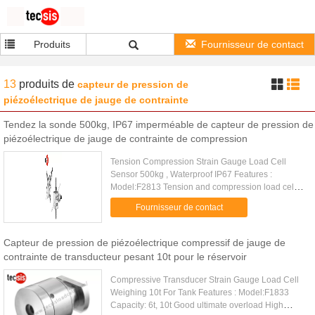
Produits
Fournisseur de contact
13
produits
de
capteur de pression de
piézoélectrique de jauge de contrainte
Tendez la sonde 500kg, IP67 imperméable de capteur de pression de
piézoélectrique de jauge de contrainte de compression
Tension Compression Strain Gauge Load Cell
Sensor 500kg , Waterproof IP67 Features :
Model:F2813 Tension and compression load cell
High comprehensive precision, high stability
Fournisseur de contact
Simple structure, both sides ...
Capteur de pression de piézoélectrique compressif de jauge de
contrainte de transducteur pesant 10t pour le réservoir
Compressive Transducer Strain Gauge Load Cell
Weighing 10t For Tank Features : Model:F1833
Capacity: 6t, 10t Good ultimate overload High